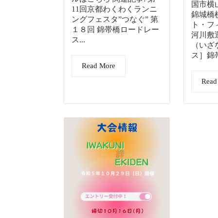
国市横
11回京都わくわくランニ
錦城橋
ングフェスタ”つなぐ” 第
ト・フ
１８回 錦帯橋ロードレー
河川敷
ス...
（いざ
ス］錦帯
Read More
Read