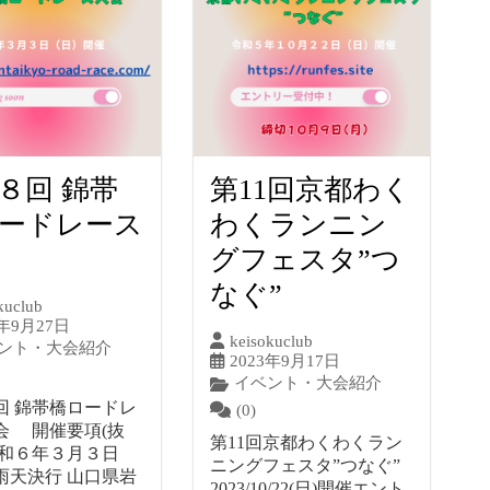
８回 錦帯
第11回京都わく
ードレース
わくランニン
グフェスタ”つ
なぐ”
kuclub
3年9月27日
keisokuclub
ント・大会紹介
2023年9月17日
イベント・大会紹介
回 錦帯橋ロードレ
(0)
会 開催要項(抜
第11回京都わくわくラン
令和６年３月３日
ニングフェスタ”つなぐ”
雨天決行 山口県岩
2023/10/22(日)開催エント