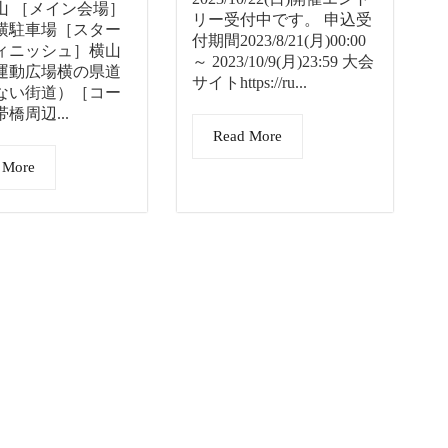
山 ［メイン会場］
リー受付中です。 申込受
横駐車場［スター
付期間2023/8/21(月)00:00
ィニッシュ］横山
～ 2023/10/9(月)23:59 大会
運動広場横の県道
サイトhttps://ru...
ない街道）［コー
橋周辺...
Read More
 More