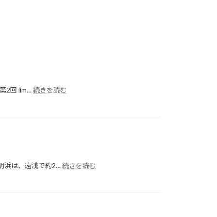
:
回 iim…
続きを読む
第
2
回
iimono
sports
リ
レ
ー
:
明浜は、遠浅で約2…
続きを読む
マ
第
ラ
1
ソ
回
ン
う
ど