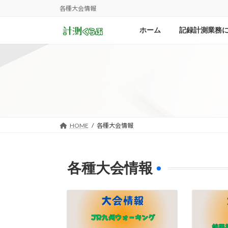
コ
ナ
各種大会情報
ン
ビ
テ
ゲ
ホーム
記録計測業務
ン
ー
ツ
シ
へ
ョ
ス
ン
キ
に
ッ
移
プ
動
HOME
各種大会情報
各種大会情報