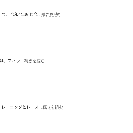
ん
県
:
有
して、令和4年度と令…
続きを読む
夏
明
休
浜
み
夕
は
空
大
絶
江
景
山
マ
:
さは、フィッ…
続きを読む
で
ラ
Map
ト
ソ
My
レ
ン
Run!
イ
あ
ル
な
ラ
た
ン！
の
歴
ラ
:
トレーニングとレース…
続きを読む
史
ン
マ
と
ニ
ラ
自
ン
ソ
然
グ
ン
を