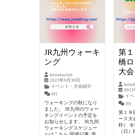
JR九州ウォーキ
第１
ング
橋ロ
大会
keisokuclub
2023年9月30日
keiso
イベント・大会紹介
202
(0)
イベ
ウォーキングの秋になり
(0)
ました。 JR九州のウォー
第１８
キングイベントの予定を
ース大
お知らせします。 JR九州
粋） 
ウォーキングスケジュー
（日）
ルはこちら 関連記事: 第