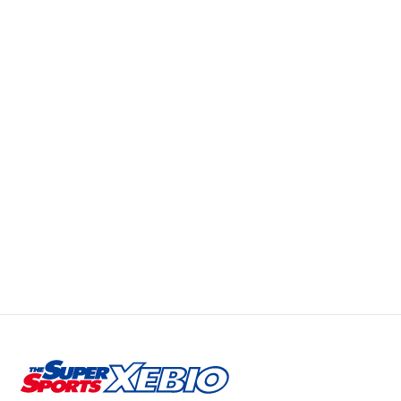
ホーム
ト
ル
ト!
-
レ
成
ど
記録計測業務について
ー
功
ち
ニ
へ
ら
ランニングコミュニティ
ン
の
が
グ
鍵
あ
各種大会情報
と
を
な
栄
握
た
養
お問合せ・御見積
る
に
管
重
適
理！
プライバシーポリシー
要
し
成
な
て
功
要
sitemap
い
へ
素
る
の
か？
カ
ギ
を
握
る
要
素
解
説！