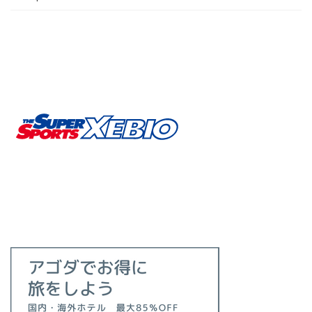
い
へ
素
る
の
か？
カ
ギ
を
握
る
要
素
解
説！