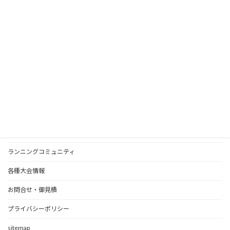
ソ
に
ド
ン
合
ラ
マラソントレーニングと栄養管理！成功への
ト
っ
ン
カギを握る要素解説！
レ
た
ニ
2024年4月6日
ー
理
ン
ニ
想
グ
マラソン大会への出場を考えるランナーにとって、
vs
ン
の
栄養管理は重要な要素です。トレーニングやレース
ト
:
グ
補
での成功に直結する…
続きを読む
マ
レ
の
給
ラ
ッ
ポ
法
ソ
ド
イ
ン
ミ
ン
ホーム
ト
ル
ト!
-
レ
成
ど
記録計測業務について
ー
功
ち
ニ
へ
ら
ランニングコミュニティ
ン
の
が
グ
鍵
あ
各種大会情報
と
を
な
栄
握
た
養
お問合せ・御見積
る
に
管
重
適
理！
プライバシーポリシー
要
し
成
な
て
功
要
sitemap